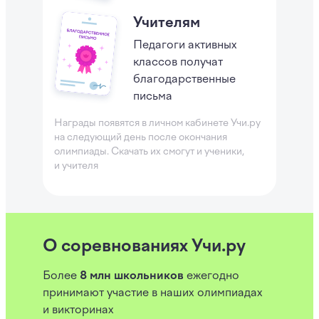
Учителям
Педагоги активных
классов получат
благодарственные
письма
Награды появятся в личном кабинете Учи.ру
на следующий день после окончания
олимпиады
. Скачать их смогут и ученики,
и учителя
О соревнованиях Учи.ру
Более
8 млн школьников
ежегодно
принимают участие в наших олимпиадах
и викторинах